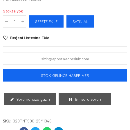
Stokta yok
SEPETE EKLE
SATIN AL
Beğeni Listesine Ekle
STOK GELINCE HABER VER
Yorumunuzu yazın
Bir soru sorun
SKU:
029PMT990-25M1946