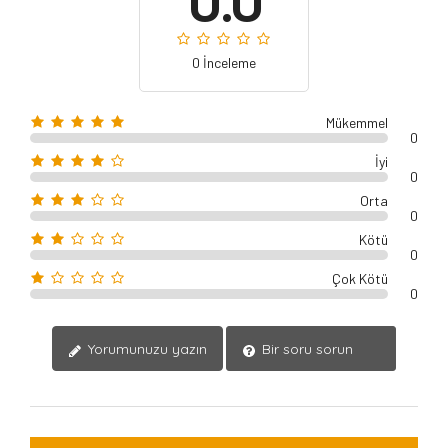
0 İnceleme
Mükemmel
0
İyi
0
Orta
0
Kötü
0
Çok Kötü
0
Yorumunuzu yazın
Bir soru sorun