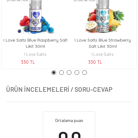
I Love Salts Blue Raspberry Salt
I Love Salts Blue Strawberry
KEŞFET
KEŞFET
Likit 30ml
Salt Likit 30ml
I Love Salts
I Love Salts
330 TL
330 TL
ÜRÜN İNCELEMELERI / SORU-CEVAP
Ortalama puan
0.0