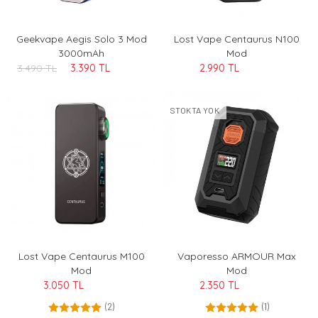
Geekvape Aegis Solo 3 Mod
Lost Vape Centaurus N100
3000mAh
Mod
3.490 TL
3.390 TL
2.990 TL
STOKTA YOK
Lost Vape Centaurus M100
Vaporesso ARMOUR Max
Mod
Mod
3.050 TL
2.350 TL
(2)
(1)