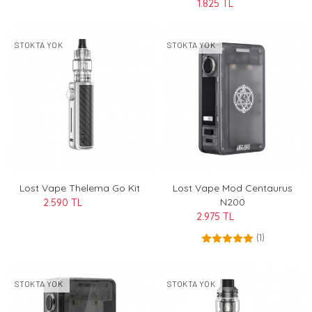
1.825 TL
STOKTA YOK
STOKTA YOK
Lost Vape Thelema Go Kit
Lost Vape Mod Centaurus
N200
2.590 TL
2.975 TL
(1)
STOKTA YOK
STOKTA YOK