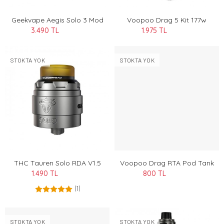
Geekvape Aegis Solo 3 Mod
Voopoo Drag 5 Kit 177w
3.490 TL
1.975 TL
STOKTA YOK
STOKTA YOK
THC Tauren Solo RDA V1.5
Voopoo Drag RTA Pod Tank
1.490 TL
800 TL
(1)
STOKTA YOK
STOKTA YOK