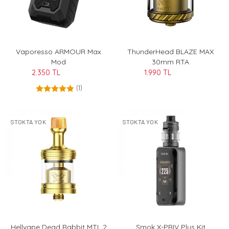
Vaporesso ARMOUR Max
ThunderHead BLAZE MAX
Mod
30mm RTA
2.350 TL
1.990 TL
(1)
STOKTA YOK
STOKTA YOK
Hellvape Dead Rabbit MTL 2
Smok X-PRIV Plus Kit