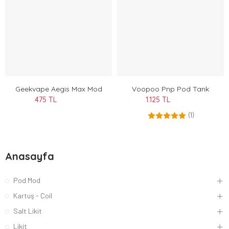
Geekvape Aegis Max Mod
Voopoo Pnp Pod Tank
475 TL
1.125 TL
(1)
Anasayfa
Pod Mod
Kartuş - Coil
Salt Likit
Likit