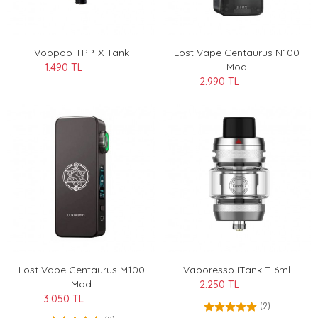
Voopoo TPP-X Tank
Lost Vape Centaurus N100
Mod
1.490 TL
2.990 TL
Lost Vape Centaurus M100
Vaporesso ITank T 6ml
Mod
2.250 TL
3.050 TL
(2)