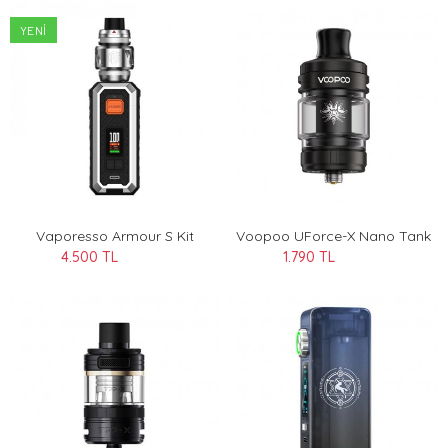
YENI
Vaporesso Armour S Kit
Voopoo UForce-X Nano Tank
4.500 TL
1.790 TL