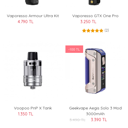
Vaporesso Armour Ultra Kit
Vaporesso GTX One Pro
4.790 TL
3.250 TL
(2)
-100 TL
Voopoo PnP X Tank
Geekvape Aegis Solo 3 Mod
3000mAh
1.350 TL
3.490 TL
3.390 TL