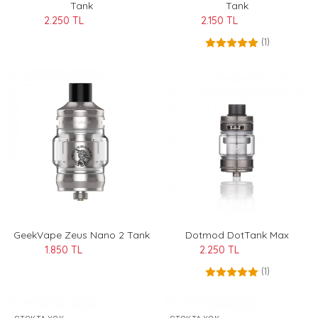
Tank
Tank
2.250 TL
2.150 TL
(1)
GeekVape Zeus Nano 2 Tank
Dotmod DotTank Max
1.850 TL
2.250 TL
(1)