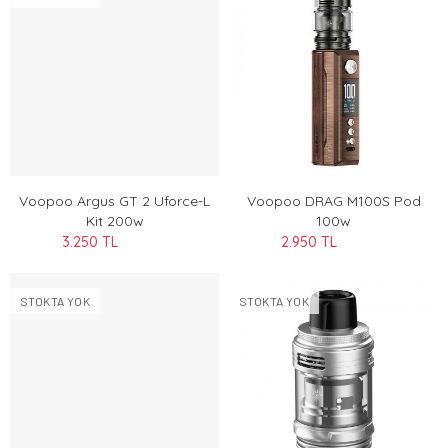
Voopoo Argus GT 2 Uforce-L
Voopoo DRAG M100S Pod
Kit 200w
100w
3.250 TL
2.950 TL
STOKTA YOK
STOKTA YOK