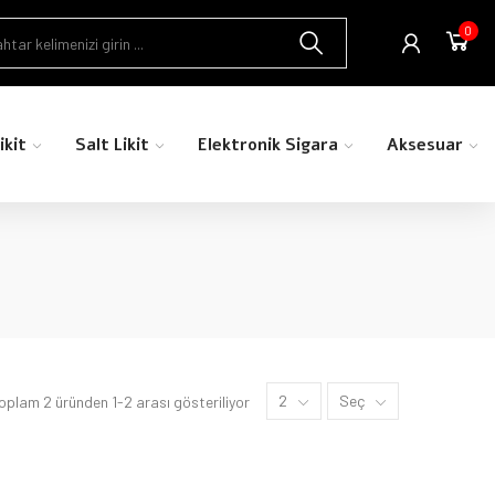
0
ikit
Salt Likit
Elektronik Sigara
Aksesuar
2
Seç
oplam 2 üründen 1-2 arası gösteriliyor