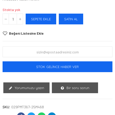
Stokta yok
SEPETE EKLE
SATIN AL
Beğeni Listesine Ekle
STOK GELINCE HABER VER
Yorumunuzu yazın
Bir soru sorun
SKU:
029PMT367-25M468