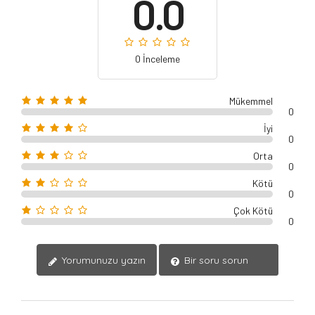
0.0
0 İnceleme
Mükemmel
0
İyi
0
Orta
0
Kötü
0
Çok Kötü
0
Yorumunuzu yazın
Bir soru sorun