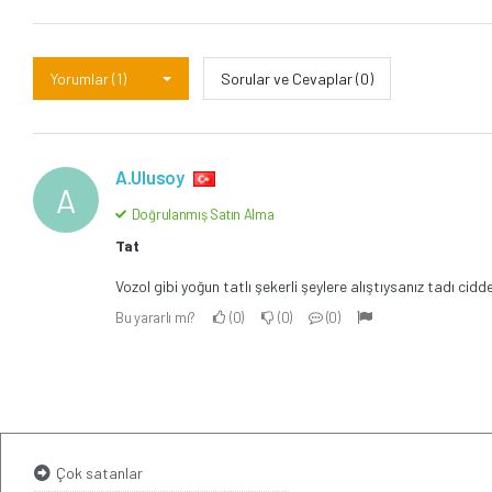
Yorumlar (1)
Sorular ve Cevaplar (0)
A.Ulusoy
A
Doğrulanmış Satın Alma
Tat
Vozol gibi yoğun tatlı şekerli şeylere alıştıysanız tadı ci
Bu yararlı mı?
0
0
0
Çok satanlar