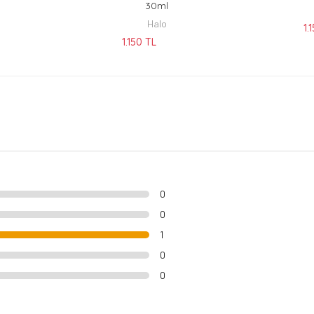
30ml
Halo
1.
1.150 TL
0
0
1
0
0