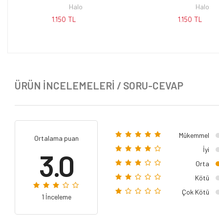
Halo
Halo
1.150 TL
1.150 TL
ÜRÜN İNCELEMELERI / SORU-CEVAP
Mükemmel
Ortalama puan
İyi
3.0
Orta
Kötü
Çok Kötü
1 İnceleme