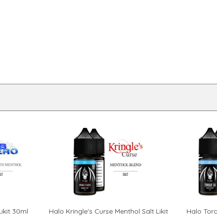
ikit 30ml
Halo Kringle's Curse Menthol Salt Likit
Halo Torq
KLE
SEPETE EKLE