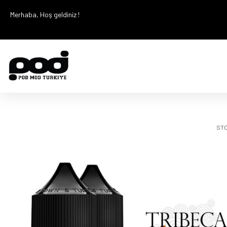
Merhaba, Hoş geldiniz !
STO