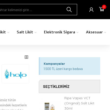
0
ikit
Salt Likit
Elektronik Sigara
Aksesuar
Kampanyalar
1.500 TL üzeri kargo bedava
SEÇTIKLERIMIZ
Ripe Vapes VCT
rüzsüz tütün
(Original) Salt Likit
sindeki lezzetlerin
30ml