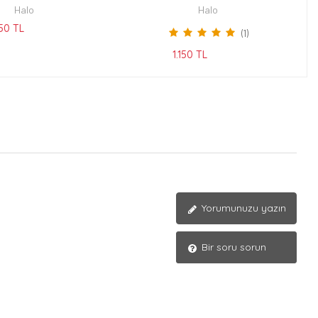
Halo
Halo
150 TL
(1)
1.150 TL
Yorumunuzu yazın
Bir soru sorun