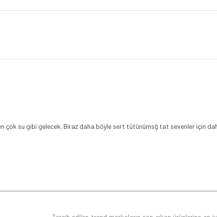
dden çok su gibi gelecek. Biraz daha böyle sert tütünümsğ tat sevenler için da
Tercih edilen trend markaların son çıkan ürünlerine en iyi