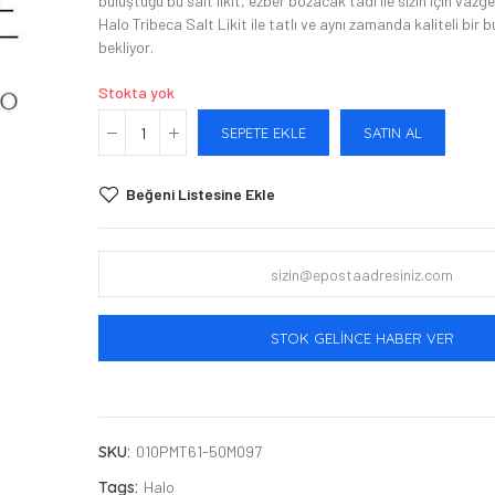
buluştuğu bu salt likit, ezber bozacak tadı ile sizin için vazg
Halo Tribeca Salt Likit ile tatlı ve aynı zamanda kaliteli bir 
bekliyor.
Stokta yok
SEPETE EKLE
SATIN AL
Beğeni Listesine Ekle
STOK GELINCE HABER VER
SKU:
010PMT61-50M097
Tags:
Halo