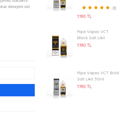
eçilmez olacaktır.
buhar deneyimi sizi
(1)
1.190 TL
Ripe Vapes VCT
Black Salt Likit
1.190 TL
Ripe Vapes VCT Bold
Salt Likit 30ml
1.190 TL