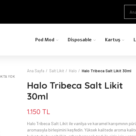
Pod Mod
Disposable
Kartuş
L
Ana Sayfa
Salt Likit
Halo
Halo Tribeca Salt Likit 30ml
KTA YOK
Halo Tribeca Salt Likit
30ml
1.150 TL
Halo Tribeca Salt Likit ile vanilya ve karamel karışımının pü
aromasıyla birleşimini keşfedin. Yüksek kalitede aroma kalite