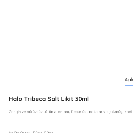
Açı
Halo Tribeca Salt Likit 30ml
Zengin ve pürüzsüz tütün aroması, Cesur üst notalar ve çökmüş, kadife
Vg Pg Oranı : 50pg-50vg