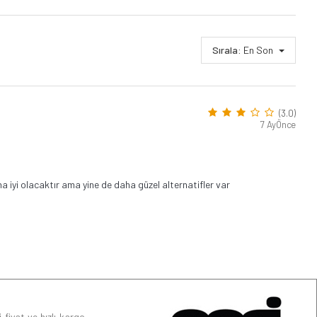
Sırala:
En Son
(3.0)
7 AyÖnce
ha iyi olacaktır ama yine de daha güzel alternatifler var
 fiyat ve hızlı kargo