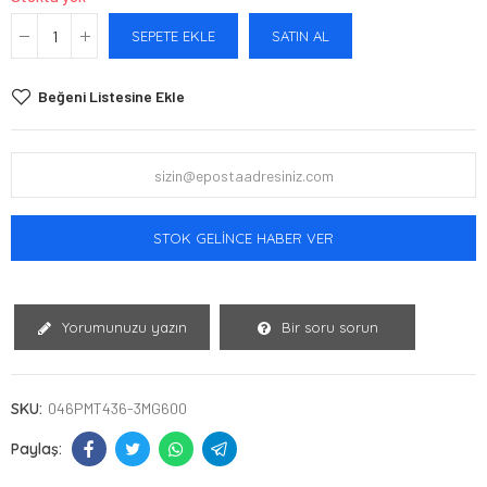
SEPETE EKLE
SATIN AL
Beğeni Listesine Ekle
STOK GELINCE HABER VER
Yorumunuzu yazın
Bir soru sorun
SKU:
046PMT436-3MG600