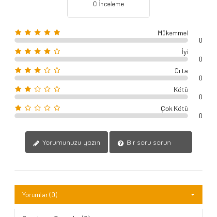
0 İnceleme
Mükemmel
0
İyi
0
Orta
0
Kötü
0
Çok Kötü
0
Yorumunuzu yazın
Bir soru sorun
Yorumlar (0)