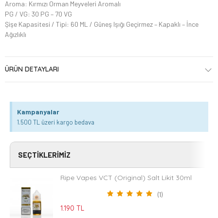
Aroma: Kırmızı Orman Meyveleri Aromalı
PG / VG: 30 PG – 70 VG
Şişe Kapasitesi / Tipi: 60 ML / Güneş Işığı Geçirmez – Kapaklı – İnce
Ağızlıklı
ÜRÜN DETAYLARI
Kampanyalar
1.500 TL üzeri kargo bedava
SEÇTIKLERIMIZ
Ripe Vapes VCT (Original) Salt Likit 30ml
(1)
1.190 TL