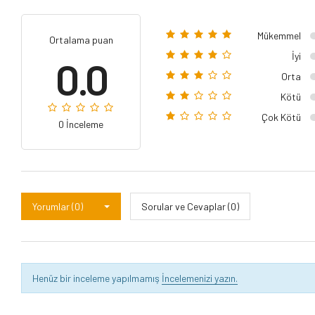
Mükemmel
Ortalama puan
İyi
0.0
Orta
Kötü
Çok Kötü
0 İnceleme
Yorumlar (0)
Sorular ve Cevaplar (0)
Henüz bir inceleme yapılmamış
İncelemenizi yazın.