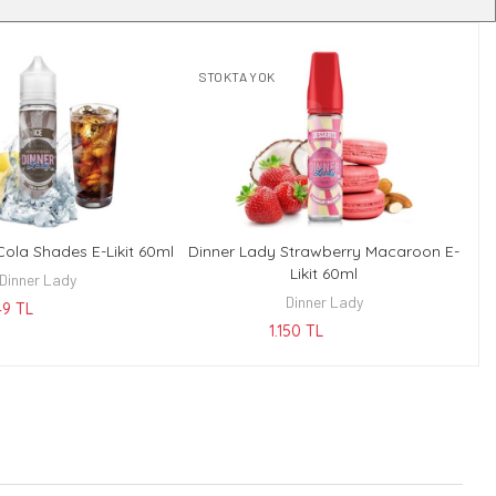
STOKTA YOK
Cola Shades E-Likit 60ml
Dinner Lady Strawberry Macaroon E-
KEŞFET
KEŞFET
Likit 60ml
Dinner Lady
Dinner Lady
49 TL
1.150 TL