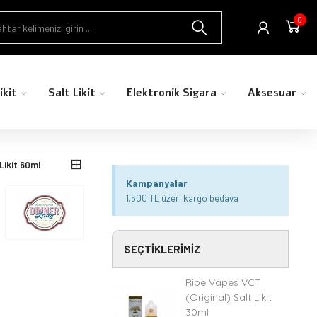
0
ikit
Salt Likit
Elektronik Sigara
Aksesuar
Likit 60ml
Kampanyalar
1.500 TL üzeri kargo bedava
SEÇTIKLERIMIZ
Ripe Vapes VCT
(Original) Salt Likit
30ml