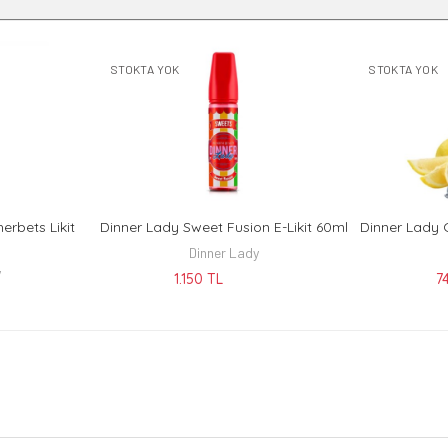
STOKTA YOK
STOKTA YOK
rbets Likit
Dinner Lady Sweet Fusion E-Likit 60ml
Dinner Lady 
T
KEŞFET
Dinner Lady
y
1.150 TL
7