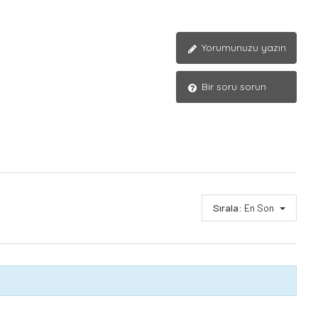
Yorumunuzu yazın
Bir soru sorun
Sırala:
En Son