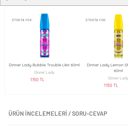
STOKTA YOK
STOKTA YOK
Dinner Lady Bubble Trouble Likit 60ml
Dinner Lady Lemon She
KEŞFET
KEŞFE
60ml
Dinner Lady
Dinner Lad
1.150 TL
1.150 TL
ÜRÜN İNCELEMELERI / SORU-CEVAP