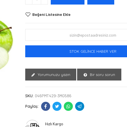
Beğeni Listesine Ekle
STOK GELINCE HABER VER
Yorumunuzu yazın
Bir soru sorun
SKU:
046PMT429-3MG586
Hızlı Kargo