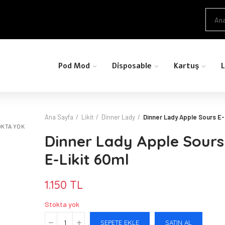
Pod Mod
Disposable
Kartuş
L
Ana Sayfa
Likit
Dinner Lady
Dinner Lady Apple Sours E-
KTA YOK
Dinner Lady Apple Sours
E-Likit 60ml
1.150 TL
Stokta yok
SEPETE EKLE
SATIN AL