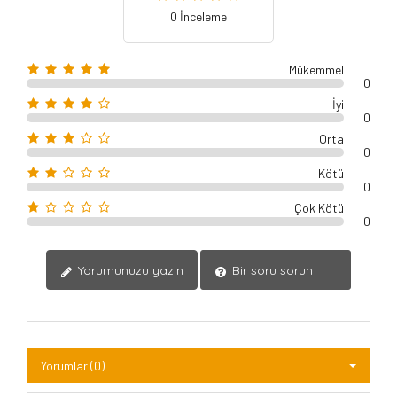
0 İnceleme
Mükemmel
0
İyi
0
Orta
0
Kötü
0
Çok Kötü
0
Yorumunuzu yazın
Bir soru sorun
Yorumlar (0)