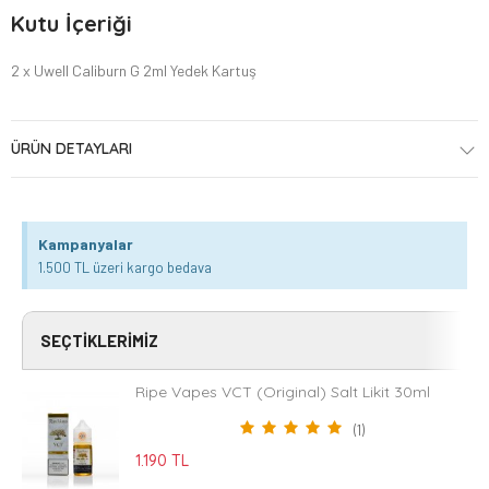
Kutu İçeriği
2 x Uwell Caliburn G 2ml Yedek Kartuş
ÜRÜN DETAYLARI
Kampanyalar
1.500 TL üzeri kargo bedava
SEÇTIKLERIMIZ
Ripe Vapes VCT (Original) Salt Likit 30ml
(1)
1.190 TL