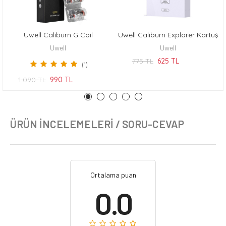
Uwell Caliburn G Coil
Uwell Caliburn Explorer Kartuş
SEPETE EKLE
SEPETE EKLE
Uwell
Uwell
775 TL
625 TL
(1)
1.090 TL
990 TL
ÜRÜN İNCELEMELERI / SORU-CEVAP
Ortalama puan
0.0