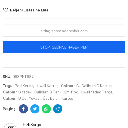
Beğeni Listesine Ekle
STOK GELINCE HABER VER
SKU:
098PMT987
Tags:
Pod Kartuş
Uwell Kartuş
Caliburn G
Caliburn G Kartuş
Caliburn G Yedek
Caliburn G Tank
2ml Pod
Uwell Yedek Parça
Caliburn G Coil Yuvası
Üst Dolum Kartuş
Hızlı Kargo