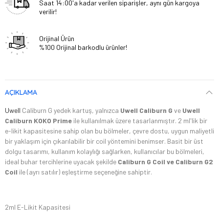
Saat 14:00'a kadar verilen siparişler, aynı gün kargoya
verilir!
Orijinal Ürün
%100 Orijinal barkodlu ürünler!
AÇIKLAMA
Uwell
Caliburn G yedek kartuş, yalnızca
Uwell Caliburn G
ve
Uwell
Caliburn KOKO Prime
ile kullanılmak üzere tasarlanmıştır. 2 ml'lik bir
e-likit kapasitesine sahip olan bu bölmeler, çevre dostu, uygun maliyetli
bir yaklaşım için çıkarılabilir bir coil yöntemini benimser. Basit bir üst
dolgu tasarımı, kullanım kolaylığı sağlarken, kullanıcılar bu bölmeleri,
ideal buhar tercihlerine uyacak şekilde
Caliburn G Coil ve Caliburn G2
Coil
ile (ayrı satılır) eşleştirme seçeneğine sahiptir.
2ml E-Likit Kapasitesi