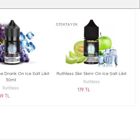
STOKTA YOK
e Drank On Ice Salt Likit
Ruthless Skir Skirrr On Ice Salt Likit
KEŞFET
KEŞFET
30ml
Ruthless
Ruthless
179 TL
49 TL