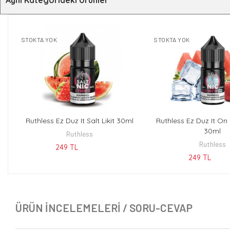
Aynı Kategorideki Ürünler
STOKTA YOK
STOKTA YOK
Ruthless Ez Duz It Salt Likit 30ml
Ruthless Ez Duz It On I
KEŞFET
KEŞFE
30ml
Ruthless
Ruthless
249 TL
249 TL
ÜRÜN İNCELEMELERI / SORU-CEVAP