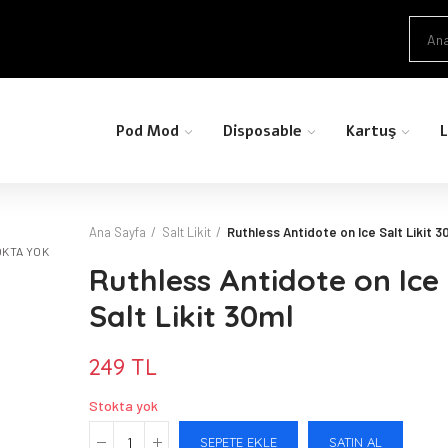
Pod Mod
Disposable
Kartuş
L
Ana Sayfa
Salt Likit
Ruthless Antidote on Ice Salt Likit 3
KTA YOK
Ruthless Antidote on Ice
Salt Likit 30ml
249 TL
Stokta yok
SEPETE EKLE
SATIN AL