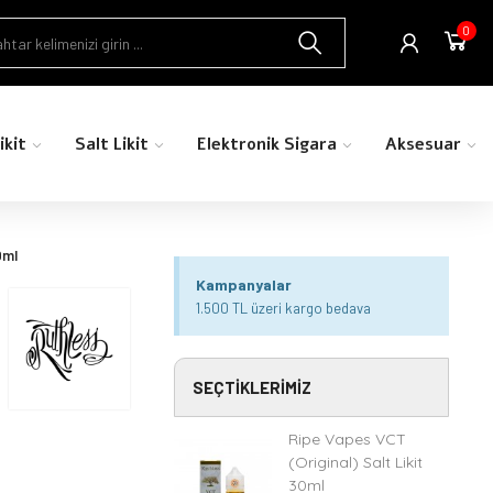
0
ikit
Salt Likit
Elektronik Sigara
Aksesuar
0ml
Kampanyalar
1.500 TL üzeri kargo bedava
SEÇTIKLERIMIZ
Ripe Vapes VCT
(Original) Salt Likit
30ml