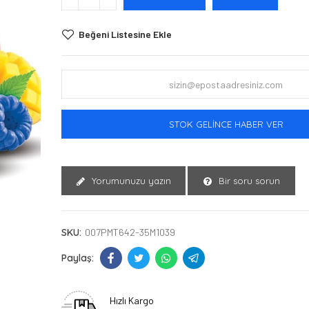
Beğeni Listesine Ekle
STOK GELINCE HABER VER
Yorumunuzu yazın
Bir soru sorun
SKU:
007PMT642-35M1039
Hızlı Kargo