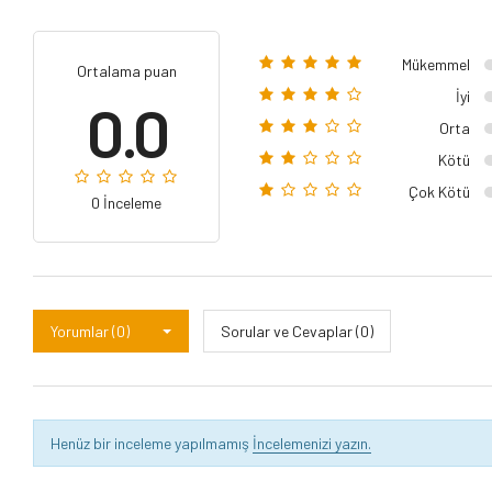
Mükemmel
Ortalama puan
İyi
0.0
Orta
Kötü
Çok Kötü
0 İnceleme
Yorumlar (0)
Sorular ve Cevaplar (0)
Henüz bir inceleme yapılmamış
İncelemenizi yazın.