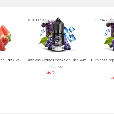
STOKTA YOK
STOKTA YOK
ce Salt Likit
Ruthless Grape Drank Salt Likit 30ml
Ruthless Grap
T
KEŞFET
Ruthless
249 TL
2