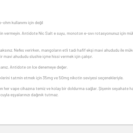
-ohm kullanımı için değil
zin vermeyin. Antidote Nic Salt e suyu, monoton e-sıvı rotasyonunuz için m
sınız. Nefes verirken, mangoların etli tadı hafif ekşi mavi ahududu ile mük
 bir mavi ahududu slushie içme hissi vermek için çalışır.
sanız, Antidote on Ice denemeye değer.
eklerini tatmin etmek için 35mg ve 50mg nikotin seviyesi seçenekleriyle.
n her vape cihazına temiz ve kolay bir doldurma sağlar. Şişenin seyahate ha
ucuyla eşyalarınızı dağınık tutmaz.