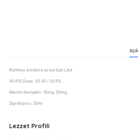
Açı
Ruthless Antidote on Ice Salt Likit
VG/PG Oranı: 50 VG / 50 PG
Nikotin Seviyeleri: 35mg, 50mg
Şişe Boyutu: 30ml
Lezzet Profili