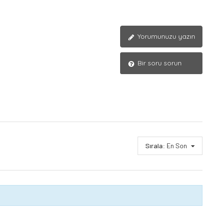
Yorumunuzu yazın
Bir soru sorun
Sırala:
En Son