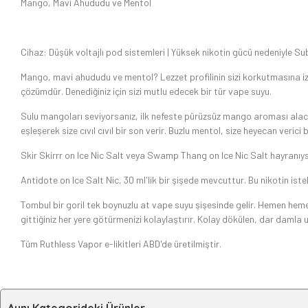
Mango, Mavi Ahududu ve Mentol
Cihaz: Düşük voltajlı pod sistemleri | Yüksek nikotin gücü nedeniyle Sub
Mango, mavi ahududu ve mentol? Lezzet profilinin sizi korkutmasına i
çözümdür. Denediğiniz için sizi mutlu edecek bir tür vape suyu.
Sulu mangoları seviyorsanız, ilk nefeste pürüzsüz mango aroması alacak
eşleşerek size cıvıl cıvıl bir son verir. Buzlu mentol, size heyecan verici
Skir Skirrr on Ice Nic Salt veya Swamp Thang on Ice Nic Salt hayranıy
Antidote on Ice Salt Nic, 30 ml'lik bir şişede mevcuttur. Bu nikotin ist
Tombul bir goril tek boynuzlu at vape suyu şişesinde gelir. Hemen heme
gittiğiniz her yere götürmenizi kolaylaştırır. Kolay dökülen, dar damla 
Tüm Ruthless Vapor e-likitleri ABD'de üretilmiştir.