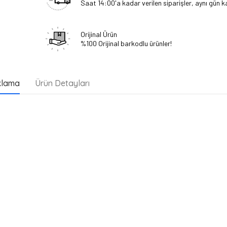
Saat 14:00'a kadar verilen siparişler, aynı gün ka
Orijinal Ürün
%100 Orijinal barkodlu ürünler!
klama
Ürün Detayları